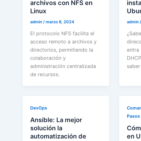
archivos con NFS en
inst
Linux
Ubu
admin
/
marzo 8, 2024
admin
El protocolo NFS facilita el
¿Sabe
acceso remoto a archivos y
direc
directorios, permitiendo la
entra
colaboración y
DHCP 
administración centralizada
saber 
de recursos.
DevOps
Coma
Pasos
Ansible: La mejor
solución la
Cómo
automatización de
en U