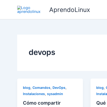
Ir
AprendoLinux
al
contenido
devops
,
,
,
,
blog
Comandos
DevOps
blog
,
Instalaciones
sysadmin
Instal
Cómo compartir
Qué