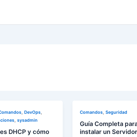
,
,
,
Comandos
DevOps
Comandos
Seguridad
,
aciones
sysadmin
Guía Completa par
 es DHCP y cómo
instalar un Servido