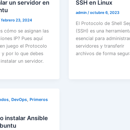
alar un servidor en
SSH en Linux
ntu
admin
/
octubre 6, 2023
/
febrero 23, 2024
El Protocolo de Shell S
s cómo se asignan las
(SSH) es una herramient
ciones IP? Pues aquí
esencial para administra
 en juego el Protocolo
servidores y transferir
y por lo que debes
archivos de forma segur
instalar un servidor.
,
,
ndos
DevOps
Primeros
 instalar Ansible
buntu