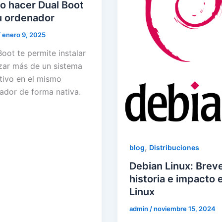
 hacer Dual Boot
u ordenador
/
enero 9, 2025
oot te permite instalar
izar más de un sistema
tivo en el mismo
ador de forma nativa.
,
blog
Distribuciones
Debian Linux: Brev
historia e impacto 
Linux
admin
/
noviembre 15, 2024