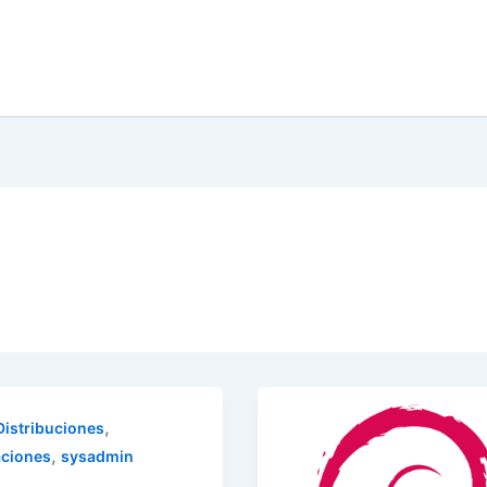
,
Distribuciones
,
aciones
sysadmin