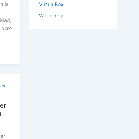
n la
VirtualBox
Wordpress
idad,
, pero
,
nes
er
u
tar