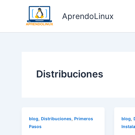
Ir
al
AprendoLinux
contenido
Distribuciones
,
,
,
blog
Distribuciones
Primeros
blog
Pasos
Instal