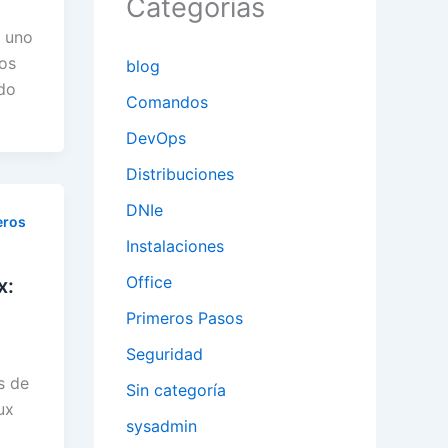
Categorías
, uno
vos
blog
ndo
Comandos
DevOps
Distribuciones
DNIe
eros
Instalaciones
Office
x:
Primeros Pasos
Seguridad
s de
Sin categoría
ux
sysadmin