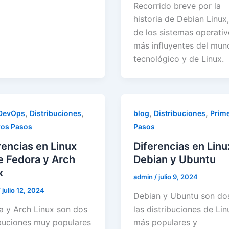
Recorrido breve por la
historia de Debian Linux
de los sistemas operati
más influyentes del mu
tecnológico y de Linux.
,
,
,
,
DevOps
Distribuciones
blog
Distribuciones
Prim
ros Pasos
Pasos
rencias en Linux
Diferencias en Linu
e Fedora y Arch
Debian y Ubuntu
x
admin
/
julio 9, 2024
/
julio 12, 2024
Debian y Ubuntu son do
a y Arch Linux son dos
las distribuciones de Lin
ibuciones muy populares
más populares y