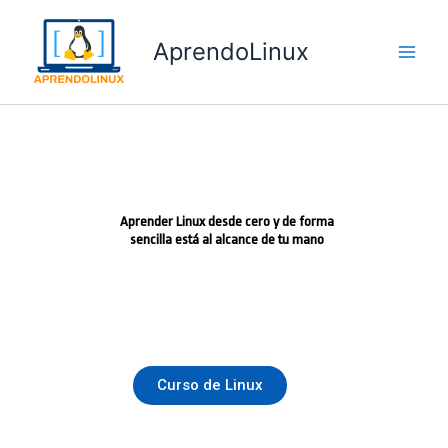
Ir
al
AprendoLinux
contenido
Aprender Linux desde cero y de forma
sencilla está al alcance de tu mano
Curso de Linux