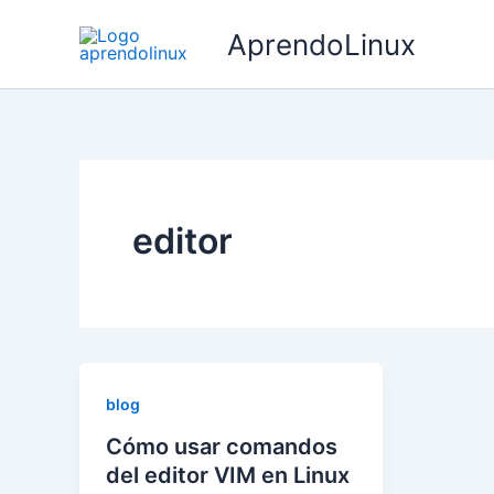
Ir
AprendoLinux
al
contenido
editor
blog
Cómo usar comandos
del editor VIM en Linux