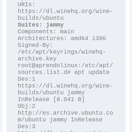
URIs: 
https://dl.winehq.org/wine-
Components: main

Architectures: amd64 i386

Signed-By: 
/etc/apt/keyrings/winehq-
archive.key

root@aprendolinux:/etc/apt/
sources.list.d# apt update

Des:1 
https://dl.winehq.org/wine-
builds/ubuntu jammy 
InRelease [8.041 B]

Obj:2 
http://es.archive.ubuntu.co
m/ubuntu jammy InRelease                          

Des:3 