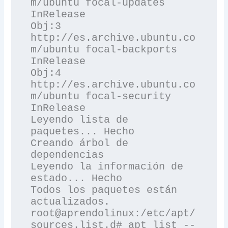
m/ubuntu focal-updates 
InRelease

Obj:3 
http://es.archive.ubuntu.co
m/ubuntu focal-backports 
InRelease

Obj:4 
http://es.archive.ubuntu.co
m/ubuntu focal-security 
InRelease

Leyendo lista de 
paquetes... Hecho

Creando árbol de 
dependencias       

Leyendo la información de 
estado... Hecho

Todos los paquetes están 
actualizados.

root@aprendolinux:/etc/apt/
sources.list.d# apt list --