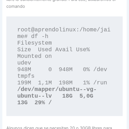
comando
root@aprendolinux:/home/jai
me# df -h

Filesystem                         
Size  Used Avail Use% 
Mounted on

udev                               
948M     0  948M   0% /dev

tmpfs                              
/dev/mapper/ubuntu--vg-
ubuntu--lv   18G  5,0G   
13G  29% /
Algunos dicen que se necesitan 20 o 30GB libres para