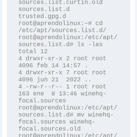
sources.list.curtin.old  
sources.list.d  
trusted.gpg.d

root@aprendolinux:~# cd 
/etc/apt/sources.list.d/

root@aprendolinux:/etc/apt/
sources.list.d# ls -las

total 12

4 drwxr-xr-x 2 root root 
4096 feb 14 14:57 .

4 drwxr-xr-x 7 root root 
4096 jun 21  2022 ..

4 -rw-r--r-- 1 root root  
163 ene  8 13:46 winehq-
focal.sources

root@aprendolinux:/etc/apt/
sources.list.d# mv winehq-
focal.sources winehq-
focal.sources.old

root@aprendolinux:/etc/apt/